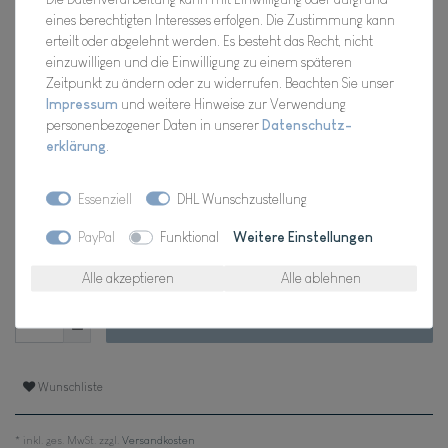
Hersteller
eines berechtigten Interesses erfolgen. Die Zustimmung kann
erteilt oder abgelehnt werden. Es besteht das Recht, nicht
Artikel Nr.:
0025.392
einzuwilligen und die Einwilligung zu einem späteren
Zeitpunkt zu ändern oder zu widerrufen. Beachten Sie unser
Impressum
und weitere Hinweise zur Verwendung
personenbezogener Daten in unserer
Daten­schutz­
UVP 10,02 €
erklärung
.
*
9,99 EUR
Essenziell
DHL Wunschzustellung
Inhalt
1
Stück
PayPal
Funktional
Weitere Einstellungen
Verfügbarkeit:
Für Dich da, Versand 2-3 Tage
Alle akzeptieren
Alle ablehnen
In den Warenkorb
Wunschliste
* inkl. ges. MwSt. zzgl.
Versandkosten