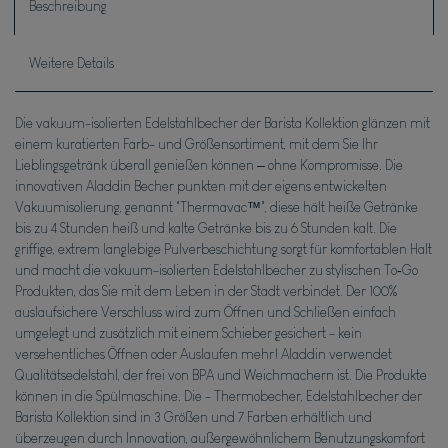
Beschreibung
Weitere Details
Die vakuum-isolierten Edelstahlbecher der Barista Kollektion glänzen mit
einem kuratierten Farb- und Größensortiment, mit dem Sie Ihr
Lieblingsgetränk überall genießen können – ohne Kompromisse. Die
innovativen Aladdin Becher punkten mit der eigens entwickelten
Vakuumisolierung, genannt "Thermavac™", diese hält heiße Getränke
bis zu 4 Stunden heiß und kalte Getränke bis zu 6 Stunden kalt. Die
griffige, extrem langlebige Pulverbeschichtung sorgt für komfortablen Halt
und macht die vakuum-isolierten Edelstahlbecher zu stylischen To‐Go
Produkten, das Sie mit dem Leben in der Stadt verbindet. Der 100%
auslaufsichere Verschluss wird zum Öffnen und Schließen einfach
umgelegt und zusätzlich mit einem Schieber gesichert - kein
versehentliches Öffnen oder Auslaufen mehr! Aladdin verwendet
Qualitätsedelstahl, der frei von BPA und Weichmachern ist. Die Produkte
können in die Spülmaschine. Die - Thermobecher, Edelstahlbecher der
Barista Kollektion sind in 3 Größen und 7 Farben erhältlich und
überzeugen durch Innovation, außergewöhnlichem Benutzungskomfort