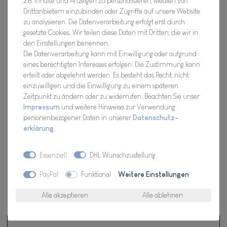
z.B. Inhalte und Anzeigen zu personalisieren, Medien von
Artikel Nr.:
10-06646-007
Drittanbietern einzubinden oder Zugriffe auf unsere Website
zu analysieren. Die Datenverarbeitung erfolgt erst durch
gesetzte Cookies. Wir teilen diese Daten mit Dritten, die wir in
den Einstellungen benennen.
*
29,98 EUR
Die Datenverarbeitung kann mit Einwilligung oder aufgrund
eines berechtigten Interesses erfolgen. Die Zustimmung kann
erteilt oder abgelehnt werden. Es besteht das Recht, nicht
Inhalt
1
Stück
einzuwilligen und die Einwilligung zu einem späteren
Zeitpunkt zu ändern oder zu widerrufen. Beachten Sie unser
Verfügbarkeit:
Für Dich da, Versand 2-3 Tage
Impressum
und weitere Hinweise zur Verwendung
personenbezogener Daten in unserer
Daten­schutz­
In den Warenkorb
erklärung
.
Essenziell
DHL Wunschzustellung
Wunschliste
PayPal
Funktional
Weitere Einstellungen
* inkl. ges. MwSt. zzgl.
Versandkosten
Alle akzeptieren
Alle ablehnen