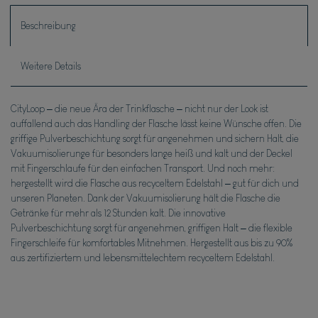
Beschreibung
Weitere Details
CityLoop – die neue Ära der Trinkflasche – nicht nur der Look ist
auffallend auch das Handling der Flasche lässt keine Wünsche offen. Die
griffige Pulverbeschichtung sorgt für angenehmen und sichern Halt, die
Vakuumisolierunge für besonders lange heiß und kalt und der Deckel
mit Fingerschlaufe für den einfachen Transport. Und noch mehr:
hergestellt wird die Flasche aus recyceltem Edelstahl – gut für dich und
unseren Planeten. Dank der Vakuumisolierung hält die Flasche die
Getränke für mehr als 12 Stunden kalt. Die innovative
Pulverbeschichtung sorgt für angenehmen, griffigen Halt – die flexible
Fingerschleife für komfortables Mitnehmen. Hergestellt aus bis zu 90%
aus zertifiziertem und lebensmittelechtem recyceltem Edelstahl.