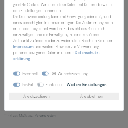
gesetzte Cookies. Wir teilen diese Daten mit Dritten, die wir in
Hersteller
den Einstellungen benennen.
Artikel Nr.:
10-10870-002
Die Datenverarbeitung kann mit Einwilligung oder aufgrund
eines berechtigten Interesses erfolgen. Die Zustimmung kann
erteilt oder abgelehnt werden. Es besteht das Recht, nicht
einzuwilligen und die Einwilligung zu einem späteren
*
34,98 EUR
Zeitpunkt zu ändern oder zu widerrufen. Beachten Sie unser
Impressum
und weitere Hinweise zur Verwendung
personenbezogener Daten in unserer
Daten­schutz­
Inhalt
1
Stück
erklärung
.
Verfügbarkeit:
Für Dich da, Versand 2-3 Tage
Essenziell
DHL Wunschzustellung
In den Warenkorb
PayPal
Funktional
Weitere Einstellungen
Alle akzeptieren
Alle ablehnen
Wunschliste
* inkl. ges. MwSt. zzgl.
Versandkosten