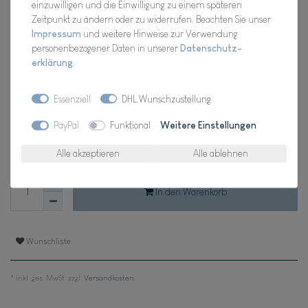
einzuwilligen und die Einwilligung zu einem späteren
Hersteller
Zeitpunkt zu ändern oder zu widerrufen. Beachten Sie unser
Artikel Nr.:
2006.198
Impressum
und weitere Hinweise zur Verwendung
personenbezogener Daten in unserer
Daten­schutz­
erklärung
.
*
14,98 EUR
Essenziell
DHL Wunschzustellung
PayPal
Funktional
Weitere Einstellungen
Inhalt
1
Stück
Alle akzeptieren
Alle ablehnen
Verfügbarkeit:
Für Dich da, Versand 2-3 Tage
In den Warenkorb
Wunschliste
* inkl. ges. MwSt. zzgl.
Versandkosten