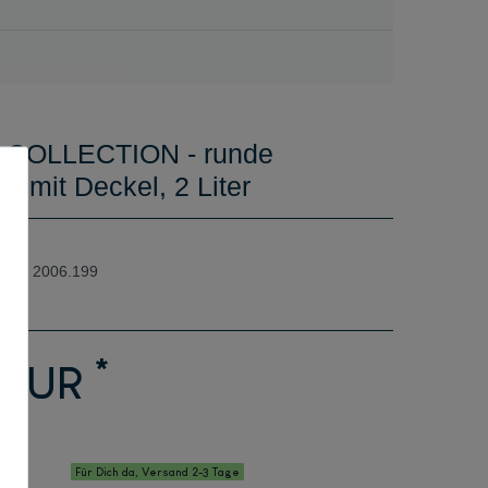
 COLLECTION - runde
rm mit Deckel, 2 Liter
2006.199
*
 EUR
Für Dich da, Versand 2-3 Tage