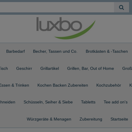
Barbedarf
Becher, Tassen und Co.
Brotkästen & -Taschen
isch
Geschirr
Grillartikel
Grillen, Bar, Out of Home
Groß
Essen & Trinken
Kochen Backen Zubereiten
Kochzubehör
K
hneiden
Schüsseln, Seiher & Siebe
Tabletts
Tee add on's
Würzgeräte & Menagen
Zubereitung
Startseite