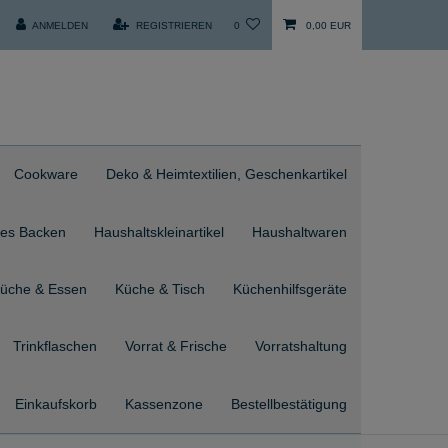
ANMELDEN
REGISTRIEREN
0
0,00 EUR
Cookware
Deko & Heimtextilien, Geschenkartikel
es Backen
Haushaltskleinartikel
Haushaltwaren
üche & Essen
Küche & Tisch
Küchenhilfsgeräte
Trinkflaschen
Vorrat & Frische
Vorratshaltung
Einkaufskorb
Kassenzone
Bestellbestätigung