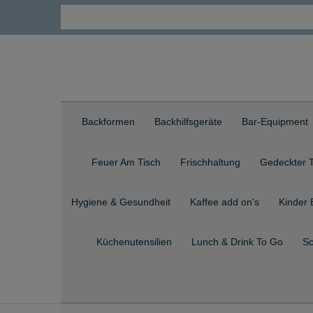
Backformen
Backhilfsgeräte
Bar-Equipment
Feuer Am Tisch
Frischhaltung
Gedeckter T
Hygiene & Gesundheit
Kaffee add on's
Kinder 
Küchenutensilien
Lunch & Drink To Go
Sc