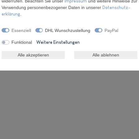
widerrufen. Beachten Sie unser
Impressum
und weitere Hinweise zur
Verwendung personenbezogener Daten in unserer
Daten­schutz­
erklärung
.
Essenziell
DHL Wunschzustellung
PayPal
Wunschliste
Funktional
Weitere Einstellungen
* inkl. ges. MwSt. zzgl
Alle akzeptieren
Alle ablehnen