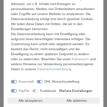
Adresse), um z.B. Inhalte und Anzeigen zu
Hersteller
personalisieren, Medien von Drittanbietern einzubinden
Artikel Nr.:
FFPM2562
oder Zugriffe auf unsere Website zu analysieren. Die
Datenverarbeitung erfolgt erst durch gesetzte Cookies.
Wir teilen diese Daten mit Dritten, die wir in den
Einstellungen benennen.
*
9,98 EUR
Die Datenverarbeitung kann mit Einwilligung oder
aufgrund eines berechtigten Interesses erfolgen. Die
Zustimmung kann erteilt oder abgelehnt werden. Es
Inhalt
1
Stück
besteht das Recht, nicht einzuwilligen und die
Verfügbarkeit:
Einwilligung zu einem späteren Zeitpunkt zu ändern
Für Dich da, Versand 2-3 Tage
oder zu widerrufen. Beachten Sie unser
Impressum
und
weitere Hinweise zur Verwendung personenbezogener
In den Warenkorb
Daten in unserer
Daten­schutz­erklärung
.
Essenziell
DHL Wunschzustellung
Wunschliste
PayPal
Funktional
Weitere Einstellungen
* inkl. ges. MwSt. zzgl.
Versandkosten
Alle akzeptieren
Alle ablehnen