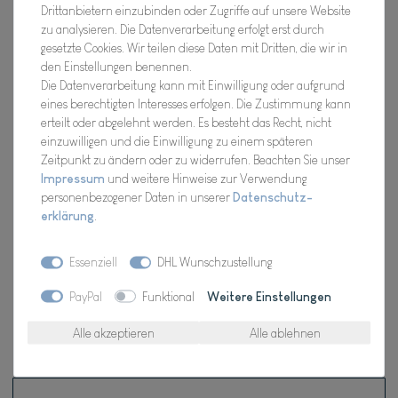
Drittanbietern einzubinden oder Zugriffe auf unsere Website
Artikel Nr.:
FFCO2669X4
zu analysieren. Die Datenverarbeitung erfolgt erst durch
gesetzte Cookies. Wir teilen diese Daten mit Dritten, die wir in
den Einstellungen benennen.
Die Datenverarbeitung kann mit Einwilligung oder aufgrund
*
9,98 EUR
eines berechtigten Interesses erfolgen. Die Zustimmung kann
erteilt oder abgelehnt werden. Es besteht das Recht, nicht
einzuwilligen und die Einwilligung zu einem späteren
Inhalt
1
Stück
Zeitpunkt zu ändern oder zu widerrufen. Beachten Sie unser
Verfügbarkeit:
Für Dich da, Versand 2-3 Tage
Impressum
und weitere Hinweise zur Verwendung
personenbezogener Daten in unserer
Daten­schutz­
erklärung
.
In den Warenkorb
Essenziell
DHL Wunschzustellung
Wunschliste
PayPal
Funktional
Weitere Einstellungen
Alle akzeptieren
Alle ablehnen
* inkl. ges. MwSt. zzgl.
Versandkosten