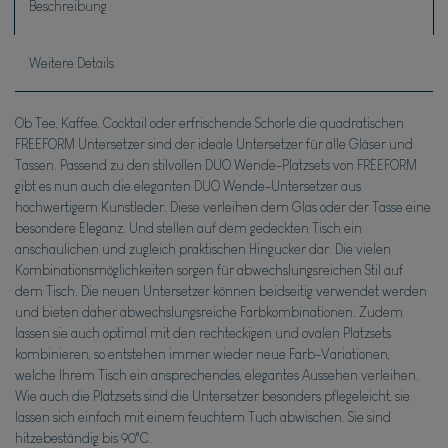
Beschreibung
Weitere Details
Ob Tee, Kaffee, Cocktail oder erfrischende Schorle die quadratischen
FREEFORM Untersetzer sind der ideale Untersetzer für alle Gläser und
Tassen. Passend zu den stilvollen DUO Wende-Platzsets von FREEFORM
gibt es nun auch die eleganten DUO Wende-Untersetzer aus
hochwertigem Kunstleder. Diese verleihen dem Glas oder der Tasse eine
besondere Eleganz. Und stellen auf dem gedeckten Tisch ein
anschaulichen und zugleich praktischen Hingucker dar. Die vielen
Kombinationsmöglichkeiten sorgen für abwechslungsreichen Stil auf
dem Tisch. Die neuen Untersetzer können beidseitig verwendet werden
und bieten daher abwechslungsreiche Farbkombinationen. Zudem
lassen sie auch optimal mit den rechteckigen und ovalen Platzsets
kombinieren, so entstehen immer wieder neue Farb-Variationen,
welche Ihrem Tisch ein ansprechendes, elegantes Aussehen verleihen.
Wie auch die Platzsets sind die Untersetzer besonders pflegeleicht, sie
lassen sich einfach mit einem feuchtem Tuch abwischen. Sie sind
hitzebeständig bis 90°C.