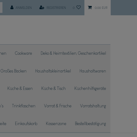
ANMELDEN
REGISTRIEREN
0
0,00 EUR
chen
Cookware
Deko & Heimtextilien, Geschenkartikel
Großes Backen
Haushaltskleinartikel
Haushaltwaren
Küche & Essen
Küche & Tisch
Küchenhilfsgeräte
's
Trinkflaschen
Vorrat & Frische
Vorratshaltung
seite
Einkaufskorb
Kassenzone
Bestellbestätigung