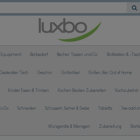
-Equipment
Barbedarf
Becher, Tassen und Co.
Brotkästen & -Tas
Gedeckter Tisch
Geschirr
Grillartikel
Grillen, Bar, Out of Home
Kinder Essen & Trinken
Kochen Backen Zubereiten
Kochzubehör
To Go
Schneiden
Schüsseln, Seiher & Siebe
Tabletts
Tee add on
Würzgeräte & Menagen
Zubereitung
Start