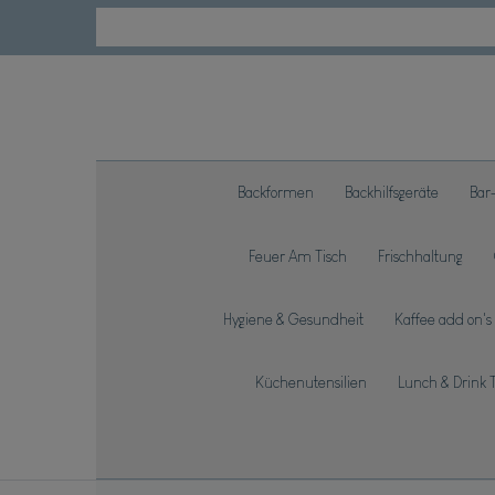
Backformen
Backhilfsgeräte
Bar
Feuer Am Tisch
Frischhaltung
Hygiene & Gesundheit
Kaffee add on's
Küchenutensilien
Lunch & Drink 