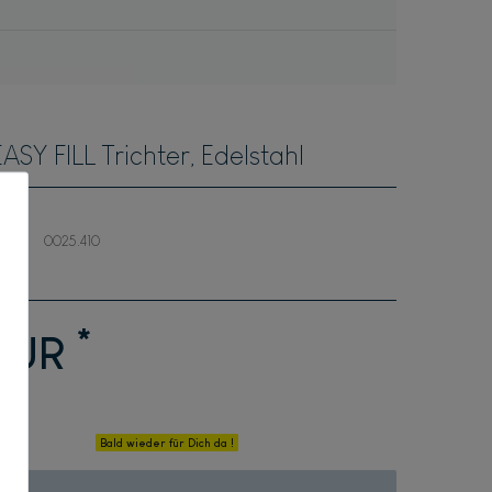
ASY FILL Trichter, Edelstahl
0025.410
*
 EUR
Bald wieder für Dich da !