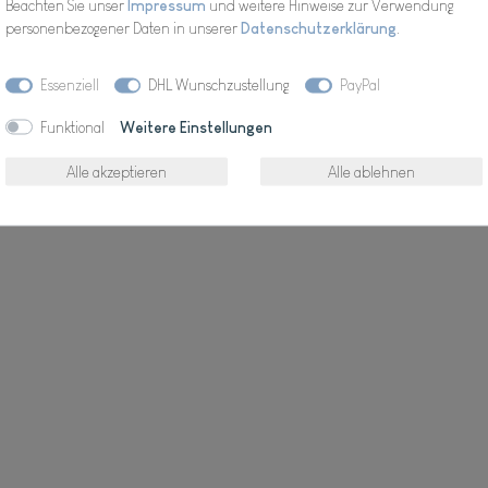
Beachten Sie unser
Impressum
und weitere Hinweise zur Verwendung
personenbezogener Daten in unserer
Daten­schutz­erklärung
.
Essenziell
DHL Wunschzustellung
PayPal
Wunschliste
Funktional
Weitere Einstellungen
* inkl. ges. MwSt. zzgl.
Alle akzeptieren
Alle ablehnen