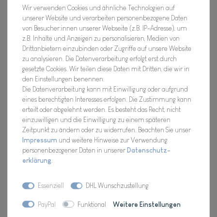
Wir verwenden Cookies und ähnliche Technologien auf
Eisengestell mit Verzierungen, ideal für
unserer Website und verarbeiten personenbezogene Daten
drinnen und draußen
von Besucher:innen unserer Webseite (z.B. IP-Adresse), um
z.B. Inhalte und Anzeigen zu personalisieren, Medien von
Drittanbietern einzubinden oder Zugriffe auf unsere Website
Hersteller
zu analysieren. Die Datenverarbeitung erfolgt erst durch
Artikel Nr.:
21SME1173
gesetzte Cookies. Wir teilen diese Daten mit Dritten, die wir in
den Einstellungen benennen.
Die Datenverarbeitung kann mit Einwilligung oder aufgrund
eines berechtigten Interesses erfolgen. Die Zustimmung kann
*
31,07 EUR
erteilt oder abgelehnt werden. Es besteht das Recht, nicht
einzuwilligen und die Einwilligung zu einem späteren
Zeitpunkt zu ändern oder zu widerrufen. Beachten Sie unser
Inhalt
1
Stück
Impressum
und weitere Hinweise zur Verwendung
personenbezogener Daten in unserer
Daten­schutz­
Verfügbarkeit:
Bald wieder für Dich da !
erklärung
.
In den Warenkorb
Essenziell
DHL Wunschzustellung
PayPal
Funktional
Weitere Einstellungen
Wunschliste