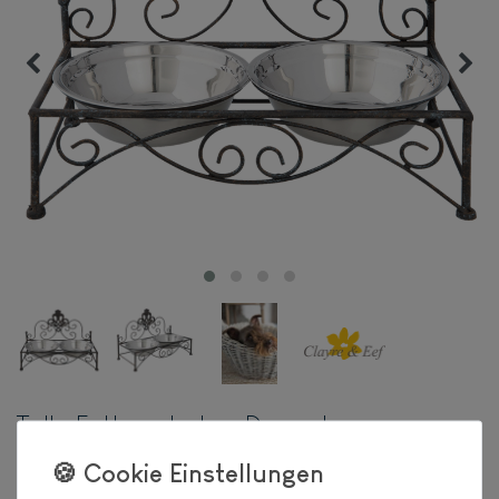
Tolle Futterschalen, Doppel
Hundefressnapf aus Eisen, Modell
"LANDSITZ", zwei Edelstahl Näpfe,