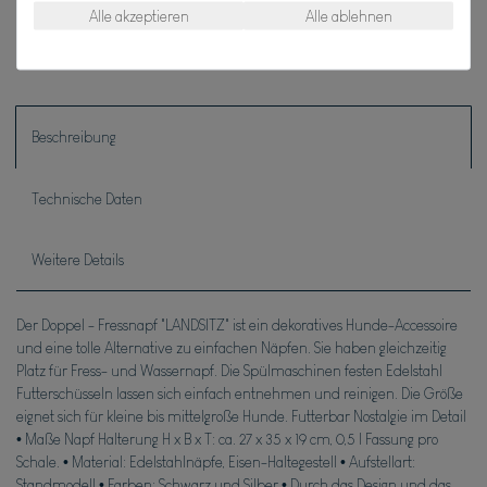
Alle akzeptieren
Alle ablehnen
* inkl. ges. MwSt. zzgl.
Versandkosten
Beschreibung
Technische Daten
Weitere Details
Der Doppel - Fressnapf "LANDSITZ" ist ein dekoratives Hunde-Accessoire
und eine tolle Alternative zu einfachen Näpfen. Sie haben gleichzeitig
Platz für Fress- und Wassernapf. Die Spülmaschinen festen Edelstahl
Futterschüsseln lassen sich einfach entnehmen und reinigen. Die Größe
eignet sich für kleine bis mittelgroße Hunde. Futterbar Nostalgie im Detail
• Maße Napf Halterung H x B x T: ca. 27 x 35 x 19 cm, 0,5 l Fassung pro
Schale. • Material: Edelstahlnäpfe, Eisen-Haltegestell • Aufstellart:
Standmodell • Farben: Schwarz und Silber • Durch das Design und das