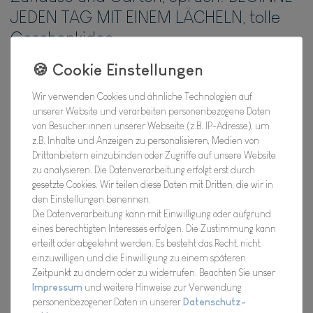
JEDEN TAG MIT EINEM LÄCHELN, tolle
Geschenkidee
Hersteller
Artikel Nr.:
21SME11171
Wir verwenden Cookies und ähnliche Technologien auf
unserer Website und verarbeiten personenbezogene Daten
von Besucher:innen unserer Webseite (z.B. IP-Adresse), um
z.B. Inhalte und Anzeigen zu personalisieren, Medien von
*
7,25 EUR
Drittanbietern einzubinden oder Zugriffe auf unsere Website
zu analysieren. Die Datenverarbeitung erfolgt erst durch
gesetzte Cookies. Wir teilen diese Daten mit Dritten, die wir in
Inhalt
1
Stück
den Einstellungen benennen.
Die Datenverarbeitung kann mit Einwilligung oder aufgrund
Verfügbarkeit:
Bald wieder für Dich da !
eines berechtigten Interesses erfolgen. Die Zustimmung kann
erteilt oder abgelehnt werden. Es besteht das Recht, nicht
einzuwilligen und die Einwilligung zu einem späteren
In den Warenkorb
Zeitpunkt zu ändern oder zu widerrufen. Beachten Sie unser
Impressum
und weitere Hinweise zur Verwendung
personenbezogener Daten in unserer
Daten­schutz­
Wunschliste