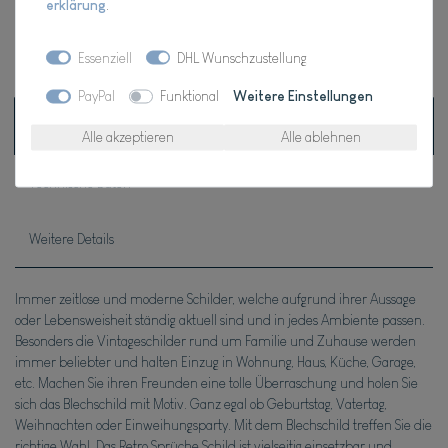
erklärung
.
* inkl. ges. MwSt. zzgl.
Versandkosten
Essenziell
DHL Wunschzustellung
PayPal
Funktional
Weitere Einstellungen
Beschreibung
Alle akzeptieren
Alle ablehnen
Technische Daten
Weitere Details
Immer zeitlose und moderne Schilder, welche aufgrund ihrer Aussage
oder Lebensweisheit ständig aktuell sind und in jedes Ambiente passen.
Besonders die Vintageschilder rund um Familie und Zuhause werden
immer beliebter und halten Einzug in Wohnung, Haus, Küche, Garage,
etc. Machen Sie ihren Freunden eine tolle Überraschung und holen Sie
sich das Blechschild mit Motiv. Ganz egal ob Geburtstag, Vatertag,
Weihnachten oder Einweihungsparty. Mit dem Blechschild treffen Sie die
richtige Wahl. Das Retro Sprüche Schild ist vielseitig einsetzbar und