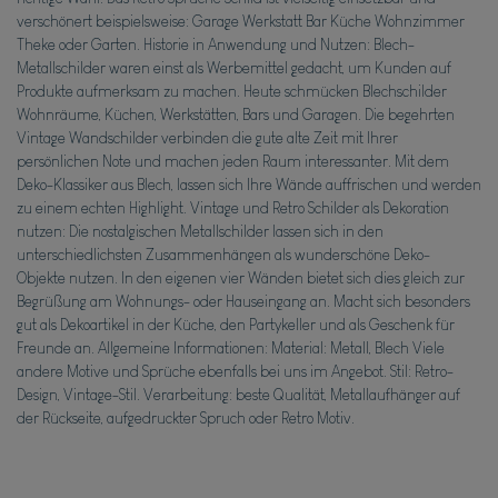
verschönert beispielsweise: Garage Werkstatt Bar Küche Wohnzimmer
Theke oder Garten. Historie in Anwendung und Nutzen: Blech-
Metallschilder waren einst als Werbemittel gedacht, um Kunden auf
Produkte aufmerksam zu machen. Heute schmücken Blechschilder
Wohnräume, Küchen, Werkstätten, Bars und Garagen. Die begehrten
Vintage Wandschilder verbinden die gute alte Zeit mit Ihrer
persönlichen Note und machen jeden Raum interessanter. Mit dem
Deko-Klassiker aus Blech, lassen sich Ihre Wände auffrischen und werden
zu einem echten Highlight. Vintage und Retro Schilder als Dekoration
nutzen: Die nostalgischen Metallschilder lassen sich in den
unterschiedlichsten Zusammenhängen als wunderschöne Deko-
Objekte nutzen. In den eigenen vier Wänden bietet sich dies gleich zur
Begrüßung am Wohnungs- oder Hauseingang an. Macht sich besonders
gut als Dekoartikel in der Küche, den Partykeller und als Geschenk für
Freunde an. Allgemeine Informationen: Material: Metall, Blech Viele
andere Motive und Sprüche ebenfalls bei uns im Angebot. Stil: Retro-
Design, Vintage-Stil. Verarbeitung: beste Qualität, Metallaufhänger auf
der Rückseite, aufgedruckter Spruch oder Retro Motiv.