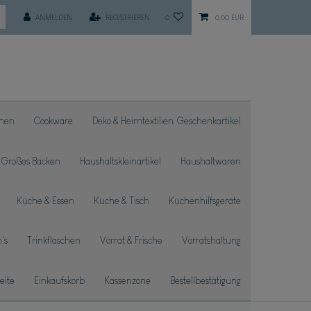
ANMELDEN
REGISTRIEREN
0
0,00 EUR
chen
Cookware
Deko & Heimtextilien, Geschenkartikel
Großes Backen
Haushaltskleinartikel
Haushaltwaren
Küche & Essen
Küche & Tisch
Küchenhilfsgeräte
's
Trinkflaschen
Vorrat & Frische
Vorratshaltung
seite
Einkaufskorb
Kassenzone
Bestellbestätigung