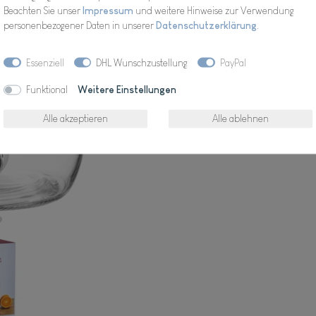
Beachten Sie unser
Impressum
und weitere Hinweise zur Verwendung
personenbezogener Daten in unserer
Daten­schutz­erklärung
.
Wunschliste
Essenziell
DHL Wunschzustellung
PayPal
Funktional
Weitere Einstellungen
* inkl. ges. MwSt. zzgl.
Alle akzeptieren
Alle ablehnen