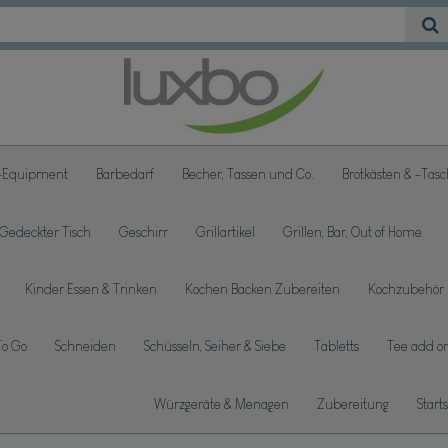
-Equipment
Barbedarf
Becher, Tassen und Co.
Brotkästen & -Tas
Gedeckter Tisch
Geschirr
Grillartikel
Grillen, Bar, Out of Home
Kinder Essen & Trinken
Kochen Backen Zubereiten
Kochzubehör
To Go
Schneiden
Schüsseln, Seiher & Siebe
Tabletts
Tee add on
Würzgeräte & Menagen
Zubereitung
Start