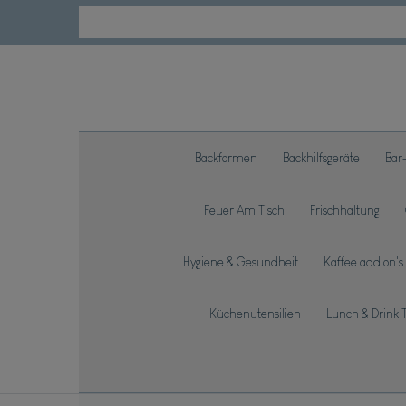
Backformen
Backhilfsgeräte
Bar
Feuer Am Tisch
Frischhaltung
Hygiene & Gesundheit
Kaffee add on's
Küchenutensilien
Lunch & Drink 