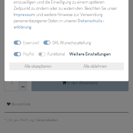
einzuwilligen und die Einwilligung zu einem späteren
Hersteller
Zeitpunkt zu ändern oder zu widerrufen. Beachten Sie unser
Artikel Nr.:
0025.103
Impressum
und weitere Hinweise zur Verwendung
personenbezogener Daten in unserer
Daten­schutz­
erklärung
.
*
24,98 EUR
Essenziell
DHL Wunschzustellung
PayPal
Funktional
Weitere Einstellungen
Inhalt
1
Stück
Alle akzeptieren
Alle ablehnen
Verfügbarkeit:
Für Dich da, Versand 2-3 Tage
In den Warenkorb
Wunschliste
* inkl. ges. MwSt. zzgl.
Versandkosten