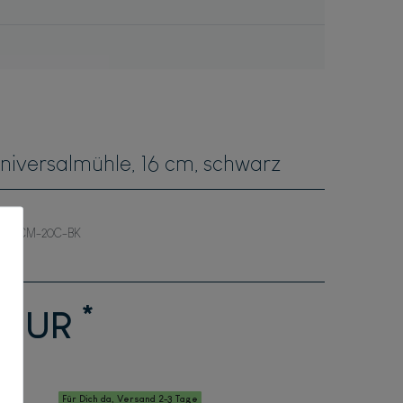
niversalmühle, 16 cm, schwarz
CM-20C-BK
*
8 EUR
Für Dich da, Versand 2-3 Tage