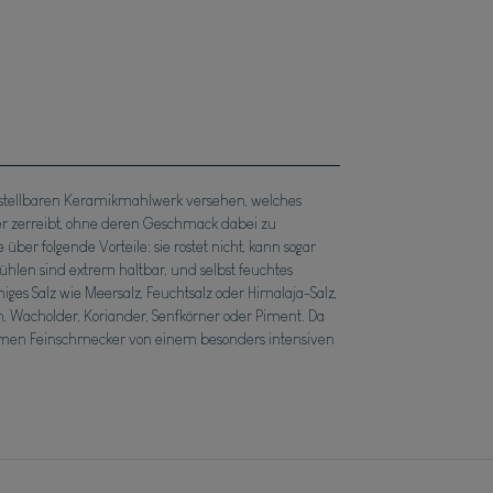
rstellbaren Keramikmahlwerk versehen, welches
er zerreibt, ohne deren Geschmack dabei zu
er folgende Vorteile: sie rostet nicht, kann sogar
ühlen sind extrem haltbar, und selbst feuchtes
iges Salz wie Meersalz, Feuchtsalz oder Himalaja-Salz,
n, Wacholder, Koriander, Senfkörner oder Piment. Da
ärmen Feinschmecker von einem besonders intensiven