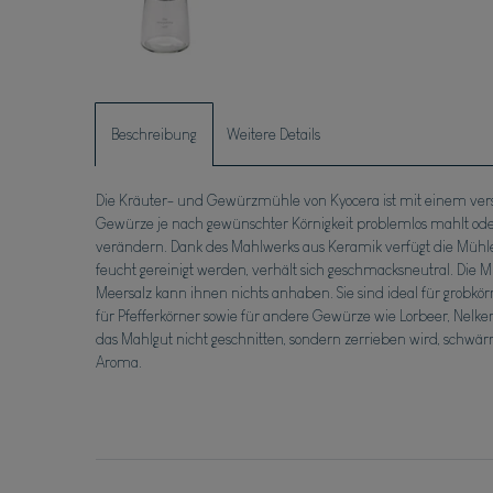
Beschreibung
Weitere Details
Die Kräuter- und Gewürzmühle von Kyocera ist mit einem ve
Gewürze je nach gewünschter Körnigkeit problemlos mahlt od
verändern. Dank des Mahlwerks aus Keramik verfügt die Mühle üb
feucht gereinigt werden, verhält sich geschmacksneutral. Die M
Meersalz kann ihnen nichts anhaben. Sie sind ideal für grobkörn
für Pfefferkörner sowie für andere Gewürze wie Lorbeer, Nelke
das Mahlgut nicht geschnitten, sondern zerrieben wird, schw
Aroma.