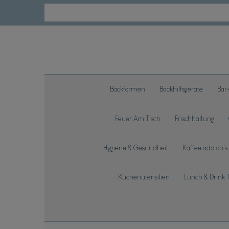
Backformen
Backhilfsgeräte
Bar
Feuer Am Tisch
Frischhaltung
Hygiene & Gesundheit
Kaffee add on's
Küchenutensilien
Lunch & Drink 