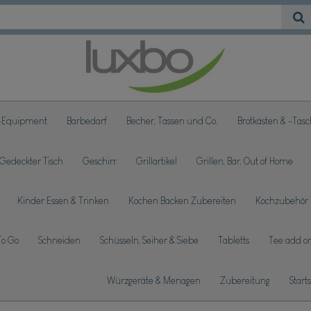
-Equipment
Barbedarf
Becher, Tassen und Co.
Brotkästen & -Tas
Gedeckter Tisch
Geschirr
Grillartikel
Grillen, Bar, Out of Home
Kinder Essen & Trinken
Kochen Backen Zubereiten
Kochzubehör
To Go
Schneiden
Schüsseln, Seiher & Siebe
Tabletts
Tee add on
Würzgeräte & Menagen
Zubereitung
Start