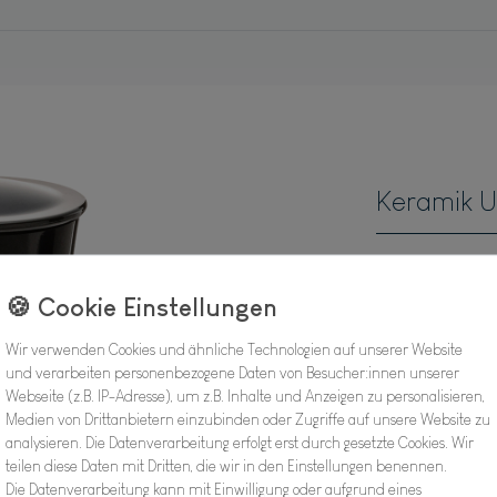
Keramik U
Hersteller
Artikel Nr.:
Wir verwenden Cookies und ähnliche Technologien auf unserer Website
und verarbeiten personenbezogene Daten von Besucher:innen unserer
29,9
Webseite (z.B. IP-Adresse), um z.B. Inhalte und Anzeigen zu personalisieren,
Medien von Drittanbietern einzubinden oder Zugriffe auf unsere Website zu
analysieren. Die Datenverarbeitung erfolgt erst durch gesetzte Cookies. Wir
Inhalt
1
Stück
teilen diese Daten mit Dritten, die wir in den Einstellungen benennen.
Die Datenverarbeitung kann mit Einwilligung oder aufgrund eines
Verfügbarkeit: