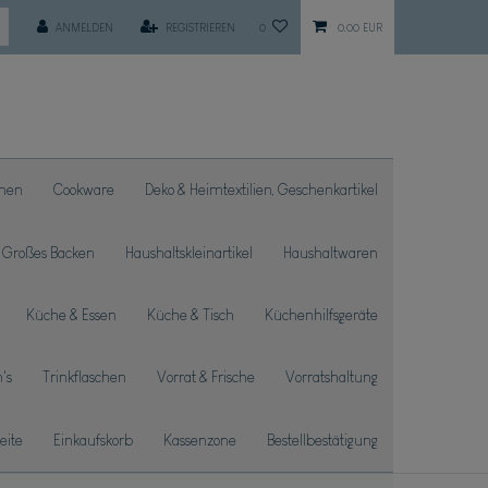
ANMELDEN
REGISTRIEREN
0
0,00 EUR
chen
Cookware
Deko & Heimtextilien, Geschenkartikel
Großes Backen
Haushaltskleinartikel
Haushaltwaren
Küche & Essen
Küche & Tisch
Küchenhilfsgeräte
's
Trinkflaschen
Vorrat & Frische
Vorratshaltung
seite
Einkaufskorb
Kassenzone
Bestellbestätigung