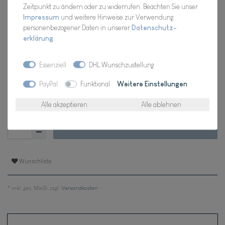
Artikel Nr.:
2001.275
Zeitpunkt zu ändern oder zu widerrufen. Beachten Sie unser
Impressum
und weitere Hinweise zur Verwendung
personenbezogener Daten in unserer
Daten­schutz­
erklärung
.
*
49,98 EUR
Essenziell
DHL Wunschzustellung
Inhalt
1
Stück
PayPal
Funktional
Weitere Einstellungen
Verfügbarkeit:
Für Dich da, Versand 2-3 Tage
Alle akzeptieren
Alle ablehnen
In den Warenkorb
Wunschliste
* inkl. ges. MwSt. zzgl.
Versandkosten