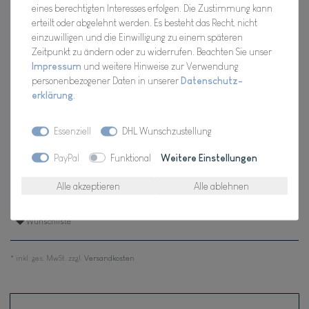
eines berechtigten Interesses erfolgen. Die Zustimmung kann
Artikel Nr.:
52175
erteilt oder abgelehnt werden. Es besteht das Recht, nicht
einzuwilligen und die Einwilligung zu einem späteren
Zeitpunkt zu ändern oder zu widerrufen. Beachten Sie unser
Impressum
und weitere Hinweise zur Verwendung
*
21,98 EUR
personenbezogener Daten in unserer
Daten­schutz­
erklärung
.
Inhalt
1
Stück
Essenziell
DHL Wunschzustellung
Verfügbarkeit:
Für Dich da, Versand 2-3 Tage
PayPal
Funktional
Weitere Einstellungen
In den Warenkorb
Alle akzeptieren
Alle ablehnen
Wunschliste
* inkl. ges. MwSt. zzgl.
Versandkosten