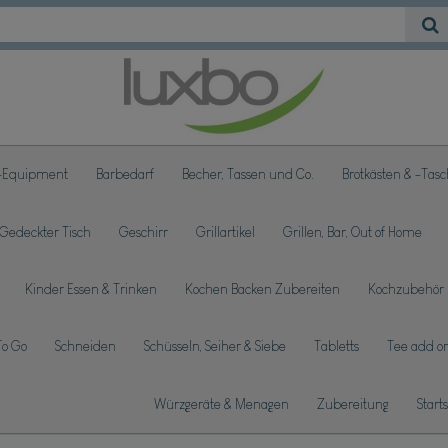
-Equipment
Barbedarf
Becher, Tassen und Co.
Brotkästen & -Tas
Gedeckter Tisch
Geschirr
Grillartikel
Grillen, Bar, Out of Home
Kinder Essen & Trinken
Kochen Backen Zubereiten
Kochzubehör
To Go
Schneiden
Schüsseln, Seiher & Siebe
Tabletts
Tee add on
Würzgeräte & Menagen
Zubereitung
Start