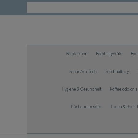
Backformen
Backhilfsgeräte
Bar
Feuer Am Tisch
Frischhaltung
Hygiene & Gesundheit
Kaffee add on's
Küchenutensilien
Lunch & Drink 