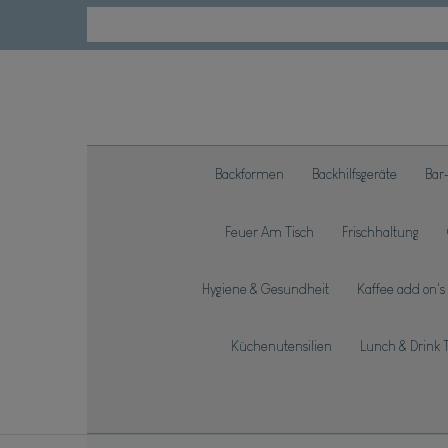
Backformen
Backhilfsgeräte
Bar
Feuer Am Tisch
Frischhaltung
Hygiene & Gesundheit
Kaffee add on's
Küchenutensilien
Lunch & Drink 