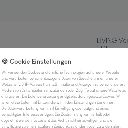
LIVING Vor
1 Liter
Hersteller
Artikel Nr.:
Wir verwenden Cookies und ähnliche Technologien auf unserer Website
und verarbeiten personenbezogene Daten von Besucher:innen unserer
Webseite (z.B. IP-Adresse), um z.B. Inhalte und Anzeigen zu personalisieren,
Medien von Drittanbietern einzubinden oder Zugriffe auf unsere Website zu
analysieren. Die Datenverarbeitung erfolgt erst durch gesetzte Cookies. Wir
12,98
teilen diese Daten mit Dritten, die wir in den Einstellungen benennen.
Die Datenverarbeitung kann mit Einwilligung oder aufgrund eines
Inhalt
1
Stück
berechtigten Interesses erfolgen. Die Zustimmung kann erteilt oder
abgelehnt werden. Es besteht das Recht, nicht einzuwilligen und die
Verfügbarkeit:
Einwilligung zu einem späteren Zeitpunkt zu ändern oder zu widerrufen.