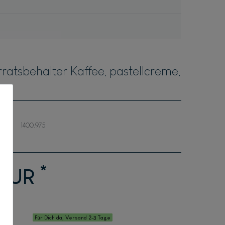
ratsbehälter Kaffee, pastellcreme,
1400.975
*
 EUR
Für Dich da, Versand 2-3 Tage