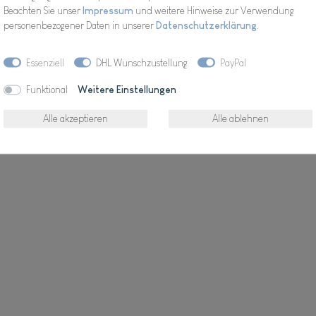
Beachten Sie unser
Impressum
und weitere Hinweise zur Verwendung
personenbezogener Daten in unserer
Daten­schutz­erklärung
.
Essenziell
DHL Wunschzustellung
PayPal
Wunschliste
Funktional
Weitere Einstellungen
* inkl. ges. MwSt. zzgl.
Alle akzeptieren
Alle ablehnen