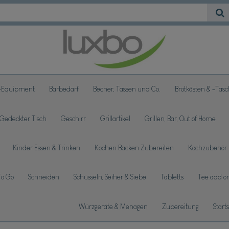
-Equipment
Barbedarf
Becher, Tassen und Co.
Brotkästen & -Tas
Gedeckter Tisch
Geschirr
Grillartikel
Grillen, Bar, Out of Home
Kinder Essen & Trinken
Kochen Backen Zubereiten
Kochzubehör
To Go
Schneiden
Schüsseln, Seiher & Siebe
Tabletts
Tee add on
Würzgeräte & Menagen
Zubereitung
Start