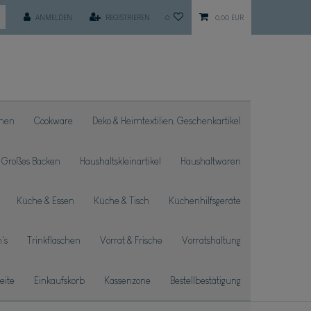
ANMELDEN
REGISTRIEREN
0
0,00 EUR
chen
Cookware
Deko & Heimtextilien, Geschenkartikel
Großes Backen
Haushaltskleinartikel
Haushaltwaren
Küche & Essen
Küche & Tisch
Küchenhilfsgeräte
's
Trinkflaschen
Vorrat & Frische
Vorratshaltung
seite
Einkaufskorb
Kassenzone
Bestellbestätigung