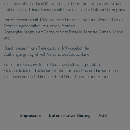
ein tolles Zuhause. Ideal für Campingplstz, Garten, Terrasse, etc. Drücke
mit dem Schild deine Leidenschaft fürs Grillen oder Outdoor Cooking aus.
Farbe: schwarz matt. Material: Eisen lackiert, Zange und Wender Design,
Schrift ausgeschnitten im runden Rahmen
Angesagtes Design, ziert Campingplatz, Parzelle, Terrasse, Garten, Balkon
etc,
Durchmesser 41 cm, Tiefe ca. 1 cm. Mit vorgebohrter
Aufhängungsmöglichkeit. Versand aus Deutschland.
Griller sind Geschwister im Geiste, deshalb ist es perfekt als
Geschenkidee und dekoriert Garten, Terrasse, Küche oder wo immer es
einen passenden Ort findet. Erfreut Gäste, Kunden und Freunde.
Impressum
Daten­schutz­erklärung
AGB