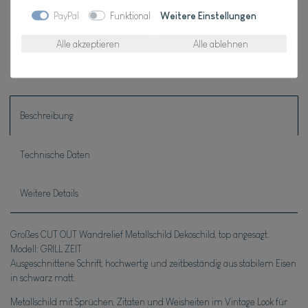
PayPal
Funktional
Weitere Einstellungen
Wunschliste
Alle akzeptieren
Alle ablehnen
* inkl. ges. MwSt. zzgl.
Versandkosten
Beschreibung
Technische Daten
Weitere Details
Großes CUT OUT Wandrelief Metallschild Dekoschild, top angesagt.
Modell: GRILL ZEIT
Ausgeschnittene Schrift, hochwertig und zeitbeständig aus stabilem Eisen
in schwarz matt.
Metallschild mit Sprüchen, Zitaten und Weisheiten im Vintage Look für