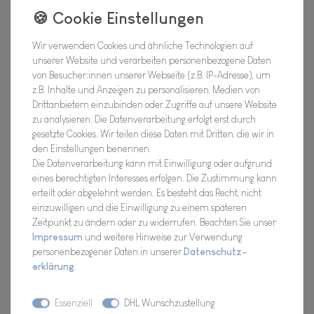
Schrift und Werkzeug im Look Cut Out,
perfekte Geschenkidee
Wir verwenden Cookies und ähnliche Technologien auf
unserer Website und verarbeiten personenbezogene Daten
von Besucher:innen unserer Webseite (z.B. IP-Adresse), um
Hersteller
z.B. Inhalte und Anzeigen zu personalisieren, Medien von
Artikel Nr.:
L23332
Drittanbietern einzubinden oder Zugriffe auf unsere Website
zu analysieren. Die Datenverarbeitung erfolgt erst durch
gesetzte Cookies. Wir teilen diese Daten mit Dritten, die wir in
Neuheit
Saison
den Einstellungen benennen.
Die Datenverarbeitung kann mit Einwilligung oder aufgrund
eines berechtigten Interesses erfolgen. Die Zustimmung kann
*
17,84 EUR
erteilt oder abgelehnt werden. Es besteht das Recht, nicht
einzuwilligen und die Einwilligung zu einem späteren
Zeitpunkt zu ändern oder zu widerrufen. Beachten Sie unser
Inhalt
1
Stück
Impressum
und weitere Hinweise zur Verwendung
Verfügbarkeit:
personenbezogener Daten in unserer
Daten­schutz­
Bald wieder für Dich da !
erklärung
.
In den Warenkorb
Essenziell
DHL Wunschzustellung