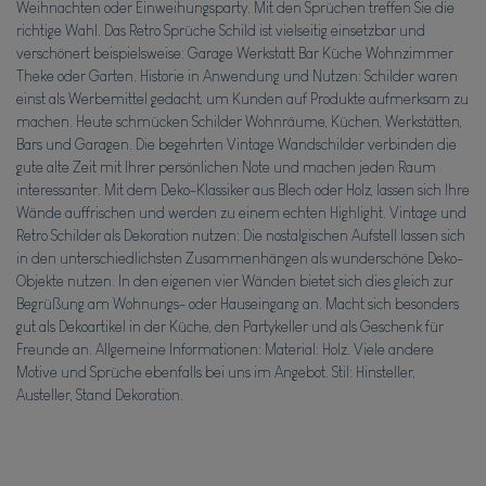
Weihnachten oder Einweihungsparty. Mit den Sprüchen treffen Sie die
richtige Wahl. Das Retro Sprüche Schild ist vielseitig einsetzbar und
verschönert beispielsweise: Garage Werkstatt Bar Küche Wohnzimmer
Theke oder Garten. Historie in Anwendung und Nutzen: Schilder waren
einst als Werbemittel gedacht, um Kunden auf Produkte aufmerksam zu
machen. Heute schmücken Schilder Wohnräume, Küchen, Werkstätten,
Bars und Garagen. Die begehrten Vintage Wandschilder verbinden die
gute alte Zeit mit Ihrer persönlichen Note und machen jeden Raum
interessanter. Mit dem Deko-Klassiker aus Blech oder Holz, lassen sich Ihre
Wände auffrischen und werden zu einem echten Highlight. Vintage und
Retro Schilder als Dekoration nutzen: Die nostalgischen Aufstell lassen sich
in den unterschiedlichsten Zusammenhängen als wunderschöne Deko-
Objekte nutzen. In den eigenen vier Wänden bietet sich dies gleich zur
Begrüßung am Wohnungs- oder Hauseingang an. Macht sich besonders
gut als Dekoartikel in der Küche, den Partykeller und als Geschenk für
Freunde an. Allgemeine Informationen: Material: Holz. Viele andere
Motive und Sprüche ebenfalls bei uns im Angebot. Stil: Hinsteller,
Austeller, Stand Dekoration.