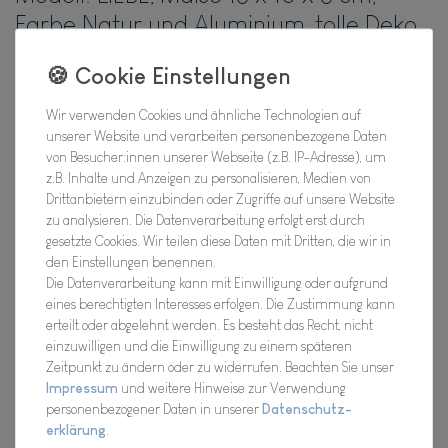
Farbe Natur und Aluminium, tolle Deko
für Innen, Terrasse, Cafe, oder einfach
Zuhause.
Wir verwenden Cookies und ähnliche Technologien auf
unserer Website und verarbeiten personenbezogene Daten
Hersteller
von Besucher:innen unserer Webseite (z.B. IP-Adresse), um
Artikel Nr.:
20FBA10873
z.B. Inhalte und Anzeigen zu personalisieren, Medien von
Drittanbietern einzubinden oder Zugriffe auf unsere Website
zu analysieren. Die Datenverarbeitung erfolgt erst durch
gesetzte Cookies. Wir teilen diese Daten mit Dritten, die wir in
*
13,43 EUR
den Einstellungen benennen.
Die Datenverarbeitung kann mit Einwilligung oder aufgrund
eines berechtigten Interesses erfolgen. Die Zustimmung kann
Inhalt
1
Stück
erteilt oder abgelehnt werden. Es besteht das Recht, nicht
einzuwilligen und die Einwilligung zu einem späteren
Verfügbarkeit:
Für Dich da, Versand 2-3 Tage
Zeitpunkt zu ändern oder zu widerrufen. Beachten Sie unser
Impressum
und weitere Hinweise zur Verwendung
In den Warenkorb
personenbezogener Daten in unserer
Daten­schutz­
erklärung
.