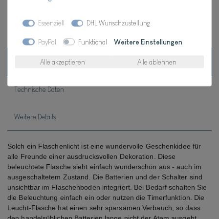
Essenziell
DHL Wunschzustellung
* inkl. ges. MwSt. zzgl.
Versandkosten
PayPal
Funktional
Weitere Einstellungen
Alle akzeptieren
Alle ablehnen
Beschreibung
Technische Daten
Weitere Details
Solch ein Flaschenlicht ist eine wundervolle Geschenkidee für 
alle Freunde einer ausdrucksvollen Dekoration. Diese 
beleuchtete Flasche sieht einfach wunderschön aus - auch im 
ausgeschaltetem Zustand. Die Batterien und der Schalter sind 
unsichtbar im Flaschenboden integriert. Bei Bedarf schalten Sie 
die Beleuchtung einfach ein oder nutzen die Timerfunktion. Die 
Leucht-Flasche hat einen sehr sparsamen Verbauch, so dass 
den handelsüblichen Batterien lange nicht der Atem ausgeht.