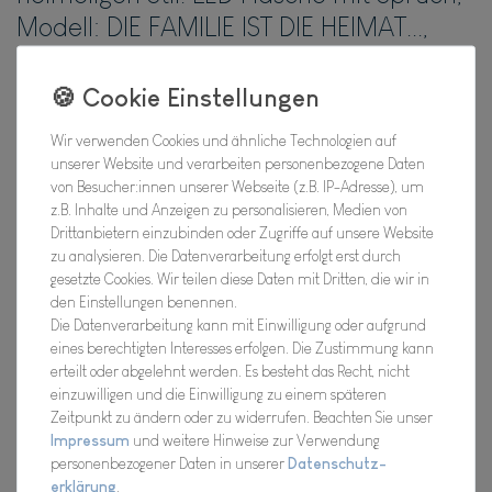
Modell: DIE FAMILIE IST DIE HEIMAT...,
Hoher Neidfaktor.
Hersteller
Wir verwenden Cookies und ähnliche Technologien auf
Artikel Nr.:
23SME1025
unserer Website und verarbeiten personenbezogene Daten
von Besucher:innen unserer Webseite (z.B. IP-Adresse), um
z.B. Inhalte und Anzeigen zu personalisieren, Medien von
Drittanbietern einzubinden oder Zugriffe auf unsere Website
*
9,01 EUR
zu analysieren. Die Datenverarbeitung erfolgt erst durch
gesetzte Cookies. Wir teilen diese Daten mit Dritten, die wir in
den Einstellungen benennen.
Inhalt
1
Stück
Die Datenverarbeitung kann mit Einwilligung oder aufgrund
Verfügbarkeit:
eines berechtigten Interesses erfolgen. Die Zustimmung kann
Bald wieder für Dich da !
erteilt oder abgelehnt werden. Es besteht das Recht, nicht
einzuwilligen und die Einwilligung zu einem späteren
In den Warenkorb
Zeitpunkt zu ändern oder zu widerrufen. Beachten Sie unser
Impressum
und weitere Hinweise zur Verwendung
personenbezogener Daten in unserer
Daten­schutz­
Wunschliste
erklärung
.