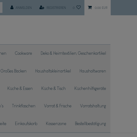
ANMELDEN
REGISTRIEREN
0
0,00 EUR
chen
Cookware
Deko & Heimtextilien, Geschenkartikel
Großes Backen
Haushaltskleinartikel
Haushaltwaren
Küche & Essen
Küche & Tisch
Küchenhilfsgeräte
's
Trinkflaschen
Vorrat & Frische
Vorratshaltung
seite
Einkaufskorb
Kassenzone
Bestellbestätigung