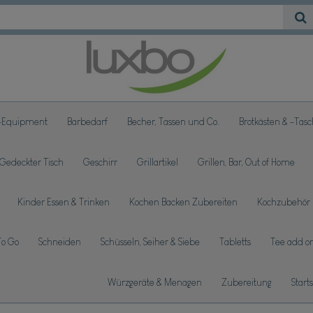
-Equipment
Barbedarf
Becher, Tassen und Co.
Brotkästen & -Tas
Gedeckter Tisch
Geschirr
Grillartikel
Grillen, Bar, Out of Home
Kinder Essen & Trinken
Kochen Backen Zubereiten
Kochzubehör
To Go
Schneiden
Schüsseln, Seiher & Siebe
Tabletts
Tee add on
Würzgeräte & Menagen
Zubereitung
Start