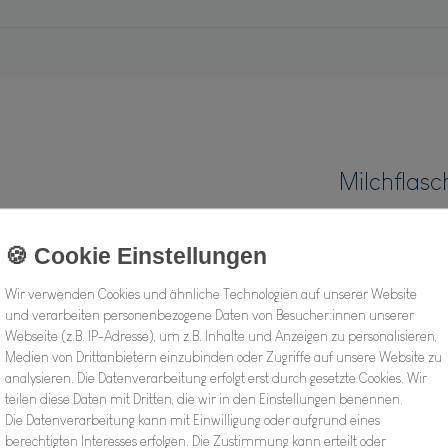
Milchflasc
Hersteller
Artikel Nr.:
Wir verwenden Cookies und ähnliche Technologien auf unserer Website
und verarbeiten personenbezogene Daten von Besucher:innen unserer
Webseite (z.B. IP-Adresse), um z.B. Inhalte und Anzeigen zu personalisieren,
8,02
Medien von Drittanbietern einzubinden oder Zugriffe auf unsere Website zu
analysieren. Die Datenverarbeitung erfolgt erst durch gesetzte Cookies. Wir
teilen diese Daten mit Dritten, die wir in den Einstellungen benennen.
Inhalt
1
Stück
Die Datenverarbeitung kann mit Einwilligung oder aufgrund eines
berechtigten Interesses erfolgen. Die Zustimmung kann erteilt oder
Verfügbarkeit: