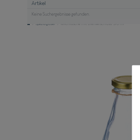
Artikel
Keine Suchergebnisse gefunden.
Spezialgläser
Milchflasche mit Drehverschluss, 570 ml