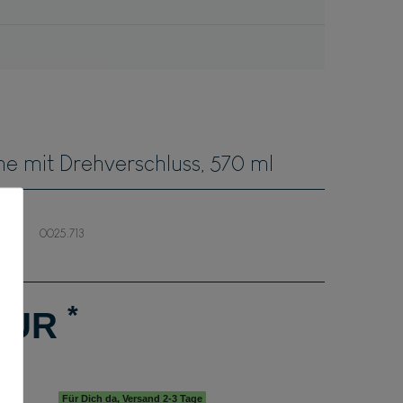
he mit Drehverschluss, 570 ml
0025.713
*
 EUR
Für Dich da, Versand 2-3 Tage