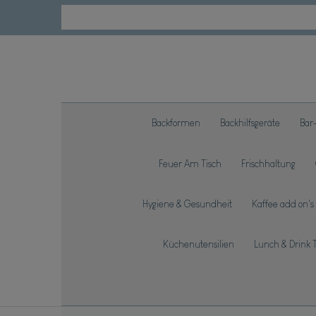
Backformen
Backhilfsgeräte
Bar
Feuer Am Tisch
Frischhaltung
Hygiene & Gesundheit
Kaffee add on's
Küchenutensilien
Lunch & Drink 