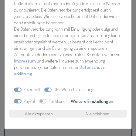
Drittanbietern einzubinden oder Zugriffe auf unsere Website
Artikel Nr.:
10-01101-117
zu analysieren. Die Datenverarbeitung erfolgt erst durch
gesetzte Cookies. Wir teilen diese Daten mit Dritten, die wir in
den Einstellungen benennen.
Die Datenverarbeitung kann mit Einwilligung oder aufgrund
*
12,98 EUR
eines berechtigten Interesses erfolgen. Die Zustimmung kann
erteilt oder abgelehnt werden. Es besteht das Recht, nicht
einzuwilligen und die Einwilligung zu einem späteren
Inhalt
1
Stück
Zeitpunkt zu ändern oder zu widerrufen. Beachten Sie unser
Verfügbarkeit:
Für Dich da, Versand 2-3 Tage
Impressum
und weitere Hinweise zur Verwendung
personenbezogener Daten in unserer
Daten­schutz­
erklärung
.
In den Warenkorb
Essenziell
DHL Wunschzustellung
Wunschliste
PayPal
Funktional
Weitere Einstellungen
Alle akzeptieren
Alle ablehnen
* inkl. ges. MwSt. zzgl.
Versandkosten