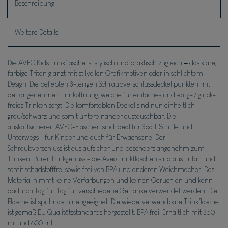
Beschreibung
Weitere Details
Die AVEO Kids Trinkflasche ist stylisch und praktisch zugleich – das klare,
farbige Tritan glänzt mit stilvollen Grafikmotiven oder in schlichtem
Design. Die beliebten 3-teiligen Schraubverschlussdeckel punkten mit
der angenehmen Trinköffnung, welche für einfaches und saug- / gluck-
freies Trinken sorgt. Die komfortablen Deckel sind nun einheitlich
grau/schwarz und somit untereinander austauschbar. Die
auslaufsicheren AVEO-Flaschen sind ideal für Sport, Schule und
Unterwegs - für Kinder und auch für Erwachsene. Der
Schraubverschluss ist auslaufsicher und besonders angenehm zum
Trinken. Purer Trinkgenuss - die Aveo Trinkflaschen sind aus Tritan und
somit schadstofffrei sowie frei von BPA und anderen Weichmacher. Das
Material nimmt keine Verfärbungen und keinen Geruch an und kann
dadurch Tag für Tag für verschiedene Getränke verwendet werden. Die
Flasche ist spülmaschinengeeignet. Die wiederverwendbare Trinkflasche
ist gemäß EU Qualitätsstandards hergestellt. BPA frei. Erhältlich mit 350
ml und 600 ml.