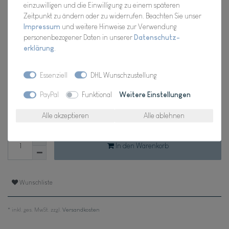
einzuwilligen und die Einwilligung zu einem späteren
Artikel Nr.:
2002.277
Zeitpunkt zu ändern oder zu widerrufen. Beachten Sie unser
Impressum
und weitere Hinweise zur Verwendung
personenbezogener Daten in unserer
Daten­schutz­
erklärung
.
UVP 6,02 €
*
5,99 EUR
Essenziell
DHL Wunschzustellung
PayPal
Funktional
Weitere Einstellungen
Inhalt
1
Stück
Alle akzeptieren
Alle ablehnen
Verfügbarkeit:
Für Dich da, Versand 2-3 Tage
In den Warenkorb
Wunschliste
* inkl. ges. MwSt. zzgl.
Versandkosten