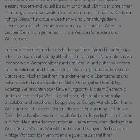
elegant, modern-individuell bis zum Landhaustil. Dank der jahrelangen
Erfahrung und der weltweiten Suche nach neuen Trends, hat Gilde das
richtige Gespür für aktuelle Geschenk- und Einrichtungsideen.
Überzeugen Sie sich ebenfalls von der ausgezeichneten Ware und
tauchen Sie mit uns gemeinsam in die Welt des Schenkens und
Wohnens ab.
Immer zeitlose und moderne Schilder, welche aufgrund ihrer Aussage
oder Lebensweisheit ständig aktuell sind und in jedes Ambiente passen.
Besonders die Vintageschilder rund um Familie und Zuhause werden
immer beliebter und halten Einzug in Wohnung, Haus, Garten, Küche,
Garage, etc. Machen Sie ihren Freunden eine tolle Überraschung und
holen Sie sich das Blechschild mit Motiv. Ganz egal ob Geburtstag,
Vatertag, Weihnachten oder Einweihungsparty. Mit dem Blechschild
treffen Sie die richtige Wahl. Das Retro Sprüche Schild ist vielseitig
einsetzbar und verschönert beispielsweise: Garage Werkstatt Bar Küche
Wohnzimmer Theke oder Garten. Historie in Anwendung und Nutzen:
Blech- Metallschilder waren einst als Werbemittel gedacht, um Kunden
auf Produkte aufmerksam zu machen. Heute schmücken Blechschilder
Wohnräume, Küchen, Werkstätten, Bars und Garagen. Die begehrten
Vintage Wandschilder verbinden die gute alte Zeit mit Ihrer