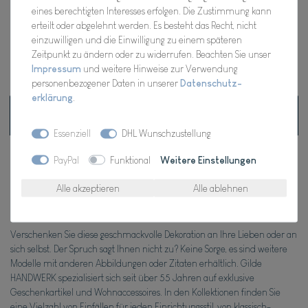
eines berechtigten Interesses erfolgen. Die Zustimmung kann
Wunschliste
erteilt oder abgelehnt werden. Es besteht das Recht, nicht
einzuwilligen und die Einwilligung zu einem späteren
Zeitpunkt zu ändern oder zu widerrufen. Beachten Sie unser
* inkl. ges. MwSt. zzgl.
Versandkosten
Impressum
und weitere Hinweise zur Verwendung
personenbezogener Daten in unserer
Daten­schutz­
erklärung
.
Beschreibung
Essenziell
DHL Wunschzustellung
Technische Daten
PayPal
Funktional
Weitere Einstellungen
Alle akzeptieren
Alle ablehnen
Weitere Details
Verschenken Sie diese geschmackvolle Dekoration an Ihre Lieben oder an
sich selbst. Der Spruch sagt Ihnen nicht zu? Keine Sorge, es sind weitere
Modelle mit anderen Abbildungen oder Zitaten erhältlich. Gilde
HANDWERK spezialisiert sich seit über 55 Jahren auf exklusive
Geschenkartikel und Wohnaccessoires. In den Kollektionen finden Sie
eine Vielzahl von Einfällen für jeden Einrichtungsstil, von klassisch-