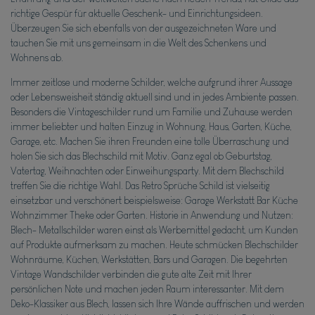
richtige Gespür für aktuelle Geschenk- und Einrichtungsideen.
Überzeugen Sie sich ebenfalls von der ausgezeichneten Ware und
tauchen Sie mit uns gemeinsam in die Welt des Schenkens und
Wohnens ab.
Immer zeitlose und moderne Schilder, welche aufgrund ihrer Aussage
oder Lebensweisheit ständig aktuell sind und in jedes Ambiente passen.
Besonders die Vintageschilder rund um Familie und Zuhause werden
immer beliebter und halten Einzug in Wohnung, Haus, Garten, Küche,
Garage, etc. Machen Sie ihren Freunden eine tolle Überraschung und
holen Sie sich das Blechschild mit Motiv. Ganz egal ob Geburtstag,
Vatertag, Weihnachten oder Einweihungsparty. Mit dem Blechschild
treffen Sie die richtige Wahl. Das Retro Sprüche Schild ist vielseitig
einsetzbar und verschönert beispielsweise: Garage Werkstatt Bar Küche
Wohnzimmer Theke oder Garten. Historie in Anwendung und Nutzen:
Blech- Metallschilder waren einst als Werbemittel gedacht, um Kunden
auf Produkte aufmerksam zu machen. Heute schmücken Blechschilder
Wohnräume, Küchen, Werkstätten, Bars und Garagen. Die begehrten
Vintage Wandschilder verbinden die gute alte Zeit mit Ihrer
persönlichen Note und machen jeden Raum interessanter. Mit dem
Deko-Klassiker aus Blech, lassen sich Ihre Wände auffrischen und werden