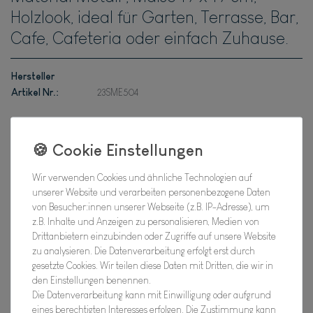
Holzlook, ideal für Garten, Terrasse, Bar,
Cafe, Cafeteria oder einfach Zuhause.
Hersteller
Artikel Nr.:
23SME504
*
7,95 EUR
Wir verwenden Cookies und ähnliche Technologien auf
unserer Website und verarbeiten personenbezogene Daten
Inhalt
1
Stück
von Besucher:innen unserer Webseite (z.B. IP-Adresse), um
Verfügbarkeit:
z.B. Inhalte und Anzeigen zu personalisieren, Medien von
Bald wieder für Dich da !
Drittanbietern einzubinden oder Zugriffe auf unsere Website
zu analysieren. Die Datenverarbeitung erfolgt erst durch
In den Warenkorb
gesetzte Cookies. Wir teilen diese Daten mit Dritten, die wir in
den Einstellungen benennen.
Die Datenverarbeitung kann mit Einwilligung oder aufgrund
Wunschliste
eines berechtigten Interesses erfolgen. Die Zustimmung kann