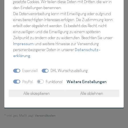
gesetzte Cookies. Wir teilen diese Daten mit Dritten, die wir in
Hersteller
den Einstellungen benennen.
Artikel Nr.:
0025.741
Die Datenverarbeitung kann mit Einwilligung oder aufgrund
eines berechtigten Interesses erfolgen. Die Zustimmung kann
erteilt oder abgelehnt werden. Es besteht das Recht, nicht
einzuwilligen und die Einwilligung zu einem späteren
*
Zeitpunkt zu ändern oder zu widerrufen. Beachten Sie unser
13,98 EUR
Impressum
und weitere Hinweise zur Verwendung
personenbezogener Daten in unserer
Daten­schutz­
Inhalt
1
Stück
erklärung
.
Verfügbarkeit:
Für Dich da, Versand 2-3 Tage
Essenziell
DHL Wunschzustellung
In den Warenkorb
PayPal
Funktional
Weitere Einstellungen
Alle akzeptieren
Alle ablehnen
Wunschliste
* inkl. ges. MwSt. zzgl.
Versandkosten