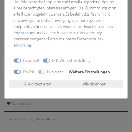
Die Datenverarbeitung kann mit Einwilligung oder aufgrund
Hersteller
eines berechtigten Interesses erfolgen. Die Zustimmung kann
Artikel Nr.:
FF-TASTE-43CLX2
erteilt oder abgelehnt werden. Es besteht das Recht, nicht
einzuwilligen und die Einwilligung zu einem späteren
Zeitpunkt zu ändern oder zu widerrufen. Beachten Sie unser
Impressum
und weitere Hinweise zur Verwendung
*
personenbezogener Daten in unserer
Daten­schutz­
17,98 EUR
erklärung
.
Inhalt
1
Stück
Essenziell
DHL Wunschzustellung
Verfügbarkeit:
Für Dich da, Versand 2-3 Tage
PayPal
Funktional
Weitere Einstellungen
In den Warenkorb
Alle akzeptieren
Alle ablehnen
Wunschliste
* inkl. ges. MwSt. zzgl.
Versandkosten