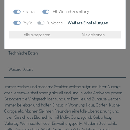
Essenziell
DHL Wunschzustellung
* inkl. ges. MwSt. zzgl.
Versandkosten
PayPal
Funktional
Weitere Einstellungen
Alle akzeptieren
Alle ablehnen
Beschreibung
Technische Daten
Weitere Details
Immer zeitlose und moderne Schilder, welche aufgrund ihrer Aussage
oder Lebensweisheit ständig aktuell sind und in jedes Ambiente passen.
Besonders die Vintageschilder rund um Familie und Zuhause werden
immer beliebter und halten Einzug in Wohnung, Haus, Garten, Küche,
Garage, etc. Machen Sie ihren Freunden eine tolle Überraschung und
holen Sie sich das Blechschild mit Motiv. Ganz egal ob Geburtstag,
Vatertag, Weihnachten oder Einweihungsparty. Mit dem Blechschild
treffen Sie die richtige Wahl. Das Retro Sprüche Schild ist vielseitig