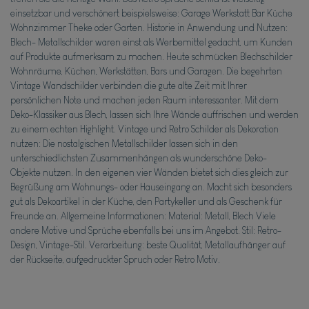
einsetzbar und verschönert beispielsweise: Garage Werkstatt Bar Küche
Wohnzimmer Theke oder Garten. Historie in Anwendung und Nutzen:
Blech- Metallschilder waren einst als Werbemittel gedacht, um Kunden
auf Produkte aufmerksam zu machen. Heute schmücken Blechschilder
Wohnräume, Küchen, Werkstätten, Bars und Garagen. Die begehrten
Vintage Wandschilder verbinden die gute alte Zeit mit Ihrer
persönlichen Note und machen jeden Raum interessanter. Mit dem
Deko-Klassiker aus Blech, lassen sich Ihre Wände auffrischen und werden
zu einem echten Highlight. Vintage und Retro Schilder als Dekoration
nutzen: Die nostalgischen Metallschilder lassen sich in den
unterschiedlichsten Zusammenhängen als wunderschöne Deko-
Objekte nutzen. In den eigenen vier Wänden bietet sich dies gleich zur
Begrüßung am Wohnungs- oder Hauseingang an. Macht sich besonders
gut als Dekoartikel in der Küche, den Partykeller und als Geschenk für
Freunde an. Allgemeine Informationen: Material: Metall, Blech Viele
andere Motive und Sprüche ebenfalls bei uns im Angebot. Stil: Retro-
Design, Vintage-Stil. Verarbeitung: beste Qualität, Metallaufhänger auf
der Rückseite, aufgedruckter Spruch oder Retro Motiv.