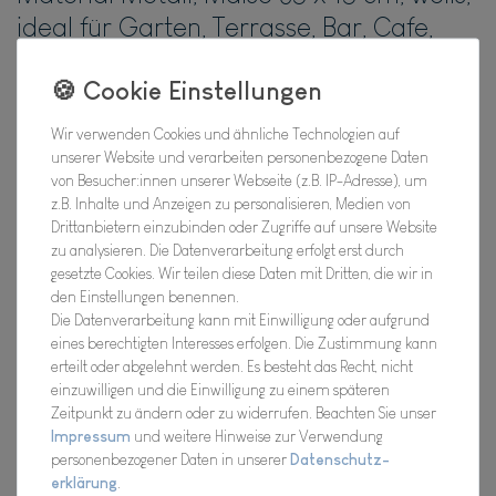
ideal für Garten, Terrasse, Bar, Cafe,
Cafeteria oder einfach Zuhause
Hersteller
Wir verwenden Cookies und ähnliche Technologien auf
Artikel Nr.:
20FBA10781
unserer Website und verarbeiten personenbezogene Daten
von Besucher:innen unserer Webseite (z.B. IP-Adresse), um
z.B. Inhalte und Anzeigen zu personalisieren, Medien von
Drittanbietern einzubinden oder Zugriffe auf unsere Website
*
10,95 EUR
zu analysieren. Die Datenverarbeitung erfolgt erst durch
gesetzte Cookies. Wir teilen diese Daten mit Dritten, die wir in
den Einstellungen benennen.
Inhalt
1
Stück
Die Datenverarbeitung kann mit Einwilligung oder aufgrund
eines berechtigten Interesses erfolgen. Die Zustimmung kann
Verfügbarkeit:
Bald wieder für Dich da !
erteilt oder abgelehnt werden. Es besteht das Recht, nicht
einzuwilligen und die Einwilligung zu einem späteren
In den Warenkorb
Zeitpunkt zu ändern oder zu widerrufen. Beachten Sie unser
Impressum
und weitere Hinweise zur Verwendung
personenbezogener Daten in unserer
Daten­schutz­
erklärung
.
Wunschliste