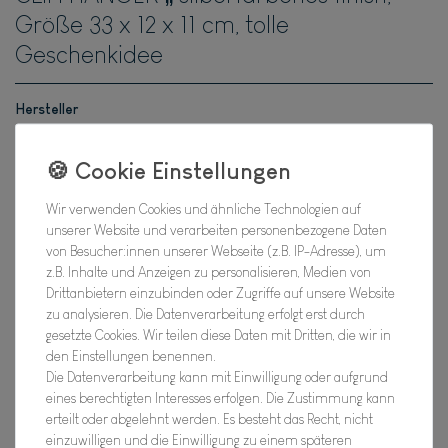
Größe 33 x 12 x 11 cm, tolle
Geschenkidee
Hersteller
Artikel Nr.:
18FBA10685
Wir verwenden Cookies und ähnliche Technologien auf
*
27,95 EUR
unserer Website und verarbeiten personenbezogene Daten
von Besucher:innen unserer Webseite (z.B. IP-Adresse), um
z.B. Inhalte und Anzeigen zu personalisieren, Medien von
Inhalt
1
Stück
Drittanbietern einzubinden oder Zugriffe auf unsere Website
zu analysieren. Die Datenverarbeitung erfolgt erst durch
Verfügbarkeit:
Bald wieder für Dich da !
gesetzte Cookies. Wir teilen diese Daten mit Dritten, die wir in
den Einstellungen benennen.
In den Warenkorb
Die Datenverarbeitung kann mit Einwilligung oder aufgrund
eines berechtigten Interesses erfolgen. Die Zustimmung kann
erteilt oder abgelehnt werden. Es besteht das Recht, nicht
einzuwilligen und die Einwilligung zu einem späteren
Wunschliste