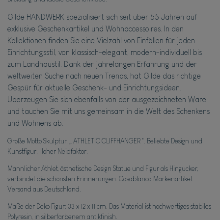
Gilde HANDWERK spezialisiert sich seit über 55 Jahren auf
exklusive Geschenkartikel und Wohnaccessoires. In den
Kollektionen finden Sie eine Vielzahl von Einfällen für jeden
Einrichtungsstil, von klassisch-elegant, modern-individuell bis
zum Landhaustil. Dank der jahrelangen Erfahrung und der
weltweiten Suche nach neuen Trends, hat Gilde das richtige
Gespür für aktuelle Geschenk- und Einrichtungsideen.
Überzeugen Sie sich ebenfalls von der ausgezeichneten Ware
und tauchen Sie mit uns gemeinsam in die Welt des Schenkens
und Wohnens ab.
Große Motto Skulptur, „ ATHLETIC CLIFFHANGER ". Beliebte Design und
Kunstfigur. Hoher Neidfaktor.
Männlicher Athlet, ästhetische Design Statue und Figur als Hingucker,
verbindet die schönsten Erinnerungen. Casablanca Markenartikel.
Versand aus Deutschland.
Maße der Deko Figur: 33 x 12 x 11 cm. Das Material ist hochwertiges stabiles
Polyresin, in silberfarbenem antikfinish.