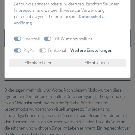
Zeitpunkt zu ändern oder zu widerrufen. Beachten Sie unser
Impressum
und weitere Hinweise zur Verwendung
* inkl. ges. MwSt. zzgl.
Versandkosten
personenbezogener Daten in unserer
Daten­schutz­
erklärung
.
Beschreibung
Essenziell
DHL Wunschzustellung
PayPal
Funktional
Weitere Einstellungen
Technische Daten
Alle akzeptieren
Alle ablehnen
Weitere Details
Bilder sagen mehr als 1000 Worte. Nach diesem Motto wurden diese
Figuren und Skulpturen erschaffen. Durch einzigartiges Design und der
tollen Materialauswahl werden die Sprüche, Weisheiten und
Lebensmottos wunderschön visuell umgesetzt. Für jeden sind
einzigartige Erinnerungen das schöne im Leben. Unsere Skulpturen mit
den Themen und tollen Sprüchen werden Sie jeden Tag aufs Neue an
die schönen und wichtigen Dinge im Leben erinnern. Ein represantativer
Blickfang und ideale Geschenkidee.