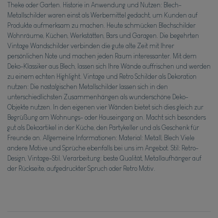
Theke oder Garten. Historie in Anwendung und Nutzen: Blech-
Metallschilder waren einst als Werbemittel gedacht, um Kunden auf
Produkte aufmerksam zu machen. Heute schmücken Blechschilder
Wohnräume, Küchen, Werkstätten, Bars und Garagen. Die begehrten
Vintage Wandschilder verbinden die gute alte Zeit mit Ihrer
persönlichen Note und machen jeden Raum interessanter. Mit dem
Deko-Klassiker aus Blech, lassen sich Ihre Wände auffrischen und werden
zu einem echten Highlight. Vintage und Retro Schilder als Dekoration
nutzen: Die nostalgischen Metallschilder lassen sich in den
unterschiedlichsten Zusammenhängen als wunderschöne Deko-
Objekte nutzen. In den eigenen vier Wänden bietet sich dies gleich zur
Begrüßung am Wohnungs- oder Hauseingang an. Macht sich besonders
gut als Dekoartikel in der Küche, den Partykeller und als Geschenk für
Freunde an. Allgemeine Informationen: Material: Metall, Blech Viele
andere Motive und Sprüche ebenfalls bei uns im Angebot. Stil: Retro-
Design, Vintage-Stil. Verarbeitung: beste Qualität, Metallaufhänger auf
der Rückseite, aufgedruckter Spruch oder Retro Motiv.