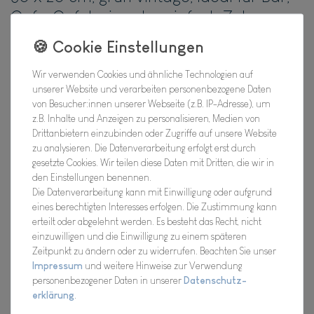
Cafe, Cafeteria oder einfach Zuhause
Hersteller
Artikel Nr.:
18FBA10334
Wir verwenden Cookies und ähnliche Technologien auf
unserer Website und verarbeiten personenbezogene Daten
von Besucher:innen unserer Webseite (z.B. IP-Adresse), um
z.B. Inhalte und Anzeigen zu personalisieren, Medien von
*
Drittanbietern einzubinden oder Zugriffe auf unsere Website
9,01 EUR
zu analysieren. Die Datenverarbeitung erfolgt erst durch
gesetzte Cookies. Wir teilen diese Daten mit Dritten, die wir in
Inhalt
1
Stück
den Einstellungen benennen.
Die Datenverarbeitung kann mit Einwilligung oder aufgrund
Verfügbarkeit:
Bald wieder für Dich da !
eines berechtigten Interesses erfolgen. Die Zustimmung kann
erteilt oder abgelehnt werden. Es besteht das Recht, nicht
einzuwilligen und die Einwilligung zu einem späteren
In den Warenkorb
Zeitpunkt zu ändern oder zu widerrufen. Beachten Sie unser
Impressum
und weitere Hinweise zur Verwendung
personenbezogener Daten in unserer
Daten­schutz­
Wunschliste
erklärung
.