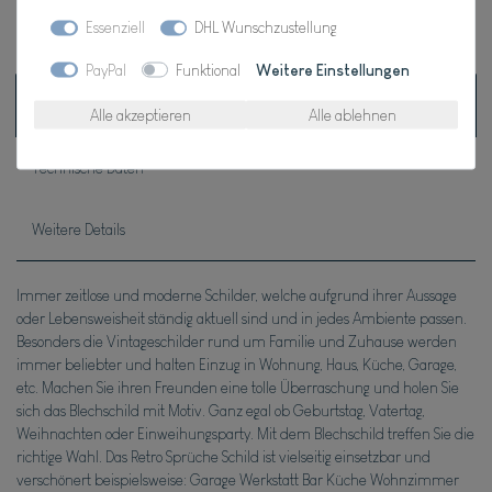
* inkl. ges. MwSt. zzgl.
Versandkosten
Essenziell
DHL Wunschzustellung
PayPal
Funktional
Weitere Einstellungen
Beschreibung
Alle akzeptieren
Alle ablehnen
Technische Daten
Weitere Details
Immer zeitlose und moderne Schilder, welche aufgrund ihrer Aussage
oder Lebensweisheit ständig aktuell sind und in jedes Ambiente passen.
Besonders die Vintageschilder rund um Familie und Zuhause werden
immer beliebter und halten Einzug in Wohnung, Haus, Küche, Garage,
etc. Machen Sie ihren Freunden eine tolle Überraschung und holen Sie
sich das Blechschild mit Motiv. Ganz egal ob Geburtstag, Vatertag,
Weihnachten oder Einweihungsparty. Mit dem Blechschild treffen Sie die
richtige Wahl. Das Retro Sprüche Schild ist vielseitig einsetzbar und
verschönert beispielsweise: Garage Werkstatt Bar Küche Wohnzimmer