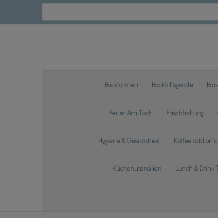
Backformen
Backhilfsgeräte
Bar
Feuer Am Tisch
Frischhaltung
Hygiene & Gesundheit
Kaffee add on's
Küchenutensilien
Lunch & Drink 