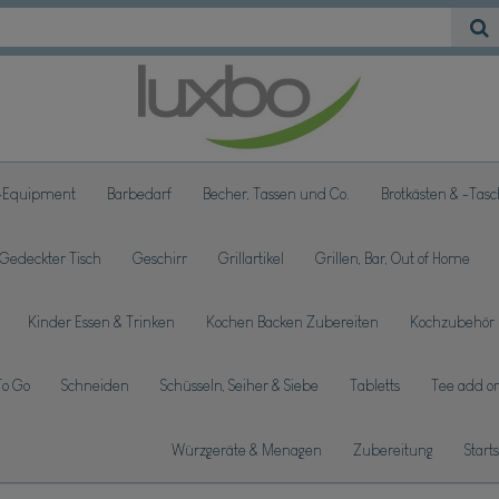
-Equipment
Barbedarf
Becher, Tassen und Co.
Brotkästen & -Tas
Gedeckter Tisch
Geschirr
Grillartikel
Grillen, Bar, Out of Home
Kinder Essen & Trinken
Kochen Backen Zubereiten
Kochzubehör
To Go
Schneiden
Schüsseln, Seiher & Siebe
Tabletts
Tee add on
Würzgeräte & Menagen
Zubereitung
Start