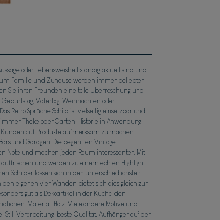
ussage oder Lebensweisheit ständig aktuell sind und
nd um Familie und Zuhause werden immer beliebter
en Sie ihren Freunden eine tolle Überraschung und
ob Geburtstag, Vatertag, Weihnachten oder
Das Retro Sprüche Schild ist vielseitig einsetzbar und
nzimmer Theke oder Garten. Historie in Anwendung
 um Kunden auf Produkte aufmerksam zu machen.
ars und Garagen. Die begehrten Vintage
chen Note und machen jeden Raum interessanter. Mit
e auffrischen und werden zu einem echten Highlight.
hen Schilder lassen sich in den unterschiedlichsten
en eigenen vier Wänden bietet sich dies gleich zur
nders gut als Dekoartikel in der Küche, den
mationen: Material: Holz. Viele andere Motive und
e-Stil. Verarbeitung: beste Qualität, Aufhänger auf der