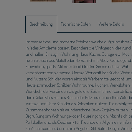
Beschreibung
Technische Daten
Weitere Details
Immer zeitlose und moderne Schilder, welche aufgrund ihrer A
in jedes Ambiente passen. Besonders die Vintageschilder ru
und halten Einzug in Wohnung, Haus, Küche, Garage, etc. Mach
holen Sie sich das Metall oder Holzschild mit Motiv. Ganz egal 
Einweihungsparty. Mit dem Schild treffen Sie die richtige Wahl. 
verschönert beispielsweise: Garage Werkstatt Bar Küche Woh
und Nutzen: Schilder waren einst als Werbemittel gedacht,
Heute schmücken Schilder Wohnräume, Küchen, Werkstätten, B
Wandschilder verbinden die gute alte Zeit mit Ihrer persönli
dem Deko-Klassiker aus Blech oder Holz, lassen sich Ihre Wänd
Vintage und Retro Schilder als Dekoration nutzen: Die nostalgisc
Zusammenhängen als wunderschöne Deko- Objekte nutzen. In d
Begrüßung am Wohnungs- oder Hauseingang an. Macht sich beso
Partykeller und als Geschenk für Freunde an. Allgemeine Infor
Sprüche ebenfalls bei uns im Angebot. Stil: Retro-Design, Vintag