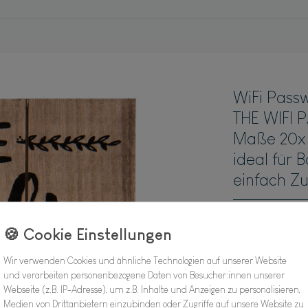
WiFi Passw
THE WIFI 
Maße 20x 1
ideal für 
einfach Z
Hersteller
Artikel Nr.:
Wir verwenden Cookies und ähnliche Technologien auf unserer Website
und verarbeiten personenbezogene Daten von Besucher:innen unserer
Webseite (z.B. IP-Adresse), um z.B. Inhalte und Anzeigen zu personalisieren,
11,66
Medien von Drittanbietern einzubinden oder Zugriffe auf unsere Website zu