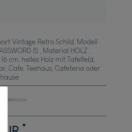
ort Vintage Retro Schild, Modell
PASSWORD IS , Material HOLZ ,
6 cm, helles Holz mit Tafelfeld,
Bar, Cafe, Teehaus, Cafeteria oder
uhause
18FBA10536
*
 EUR