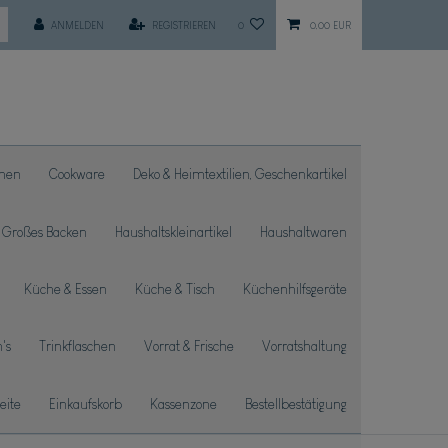
ANMELDEN
REGISTRIEREN
0
0,00 EUR
chen
Cookware
Deko & Heimtextilien, Geschenkartikel
Großes Backen
Haushaltskleinartikel
Haushaltwaren
Küche & Essen
Küche & Tisch
Küchenhilfsgeräte
's
Trinkflaschen
Vorrat & Frische
Vorratshaltung
seite
Einkaufskorb
Kassenzone
Bestellbestätigung