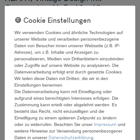
Ornamenten, Maße 19 x 18 cm,
Farbe creme weiß antik, ideal für
Innen, Terrasse, Cafe, Cafeteria
Wir verwenden Cookies und ähnliche Technologien auf
unserer Website und verarbeiten personenbezogene
Hersteller
Daten von Besucher:innen unserer Webseite (z.B. IP-
Artikel Nr.:
L221049
Adresse), um z.B. Inhalte und Anzeigen zu
personalisieren, Medien von Drittanbietern einzubinden
oder Zugriffe auf unsere Website zu analysieren. Die
Datenverarbeitung erfolgt erst durch gesetzte Cookies.
Neuheit
Wir teilen diese Daten mit Dritten, die wir in den
Einstellungen benennen.
*
Die Datenverarbeitung kann mit Einwilligung oder
26,66 EUR
aufgrund eines berechtigten Interesses erfolgen. Die
Zustimmung kann erteilt oder abgelehnt werden. Es
Inhalt
1
Stück
besteht das Recht, nicht einzuwilligen und die
Einwilligung zu einem späteren Zeitpunkt zu ändern
Verfügbarkeit:
Bald wieder für Dich da !
oder zu widerrufen. Beachten Sie unser
Impressum
und
weitere Hinweise zur Verwendung personenbezogener
Daten in unserer
Daten­schutz­erklärung
.
In den Warenkorb