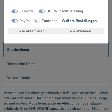
Essenziell
DHL Wunschzustellung
Wunschliste
PayPal
Funktional
Weitere Einstellungen
* inkl. ges. MwSt. zzgl.
Versandkosten
Alle akzeptieren
Alle ablehnen
Beschreibung
Technische Daten
Weitere Details
Verschenken Sie diese geschmackvolle Dekoration an Ihre Lieben
oder an sich selbst. Der Spruch sagt Ihnen nicht zu? Keine Sorge,
es sind weitere Modelle mit anderen Abbildungen oder Zitaten
erhältlich. Gilde HANDWERK spezialisiert sich seit über 55 Jahren