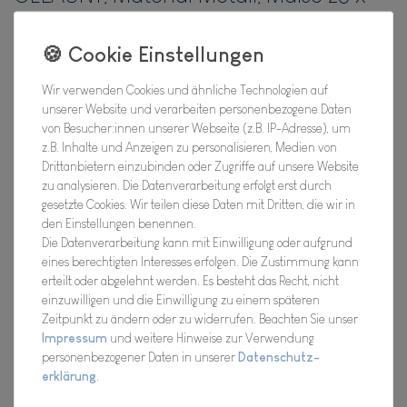
35 cm
Hersteller
Wir verwenden Cookies und ähnliche Technologien auf
Artikel Nr.:
18FBA10196
unserer Website und verarbeiten personenbezogene Daten
von Besucher:innen unserer Webseite (z.B. IP-Adresse), um
z.B. Inhalte und Anzeigen zu personalisieren, Medien von
Sale
Drittanbietern einzubinden oder Zugriffe auf unsere Website
zu analysieren. Die Datenverarbeitung erfolgt erst durch
gesetzte Cookies. Wir teilen diese Daten mit Dritten, die wir in
*
5,49 EUR
den Einstellungen benennen.
Die Datenverarbeitung kann mit Einwilligung oder aufgrund
eines berechtigten Interesses erfolgen. Die Zustimmung kann
Inhalt
1
Stück
erteilt oder abgelehnt werden. Es besteht das Recht, nicht
Verfügbarkeit:
einzuwilligen und die Einwilligung zu einem späteren
Bald wieder für Dich da !
Zeitpunkt zu ändern oder zu widerrufen. Beachten Sie unser
Impressum
und weitere Hinweise zur Verwendung
In den Warenkorb
personenbezogener Daten in unserer
Daten­schutz­
erklärung
.