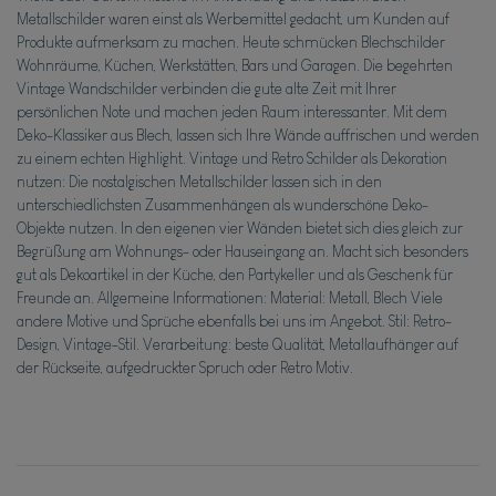
Metallschilder waren einst als Werbemittel gedacht, um Kunden auf
Produkte aufmerksam zu machen. Heute schmücken Blechschilder
Wohnräume, Küchen, Werkstätten, Bars und Garagen. Die begehrten
Vintage Wandschilder verbinden die gute alte Zeit mit Ihrer
persönlichen Note und machen jeden Raum interessanter. Mit dem
Deko-Klassiker aus Blech, lassen sich Ihre Wände auffrischen und werden
zu einem echten Highlight. Vintage und Retro Schilder als Dekoration
nutzen: Die nostalgischen Metallschilder lassen sich in den
unterschiedlichsten Zusammenhängen als wunderschöne Deko-
Objekte nutzen. In den eigenen vier Wänden bietet sich dies gleich zur
Begrüßung am Wohnungs- oder Hauseingang an. Macht sich besonders
gut als Dekoartikel in der Küche, den Partykeller und als Geschenk für
Freunde an. Allgemeine Informationen: Material: Metall, Blech Viele
andere Motive und Sprüche ebenfalls bei uns im Angebot. Stil: Retro-
Design, Vintage-Stil. Verarbeitung: beste Qualität, Metallaufhänger auf
der Rückseite, aufgedruckter Spruch oder Retro Motiv.