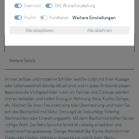
Wunschliste
Essenziell
DHL Wunschzustellung
PayPal
Funktional
Weitere Einstellungen
* inkl. ges. MwSt. zzgl.
Versandkosten
Alle akzeptieren
Alle ablehnen
Beschreibung
Weitere Details
Immer zeitlose und moderne Schilder, welche aufgrund ihrer Aussage
oder Lebensweisheit ständig aktuell sind und in jedes Ambiente passen.
Besonders die Vintageschilder rund um Familie und Zuhause werden
immer beliebter und halten Einzug in Wohnung, Haus, Küche, Garage,
etc. Machen Sie ihren Freunden eine tolle Überraschung und holen Sie
sich das Blechschild mit Motiv. Ganz egal ob Geburtstag, Vatertag,
Weihnachten oder Einweihungsparty. Mit dem Blechschild treffen Sie die
richtige Wahl. Das Retro Sprüche Schild ist vielseitig einsetzbar und
verschönert beispielsweise: Garage Werkstatt Bar Küche Wohnzimmer
Theke oder Garten. Historie in Anwendung und Nutzen: Blech-